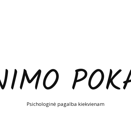
NIMO POKA
Psichologinė pagalba kiekvienam