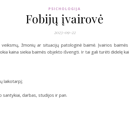
PSICHOLOGIJA
Fobijų įvairovė
2023-09-22
ų, veiksmų, žmonių ar situacijų patologinė baimė. Įvairios baimės
kia kaina siekia baimės objekto išvengti. Ir tai gali turėti didelę ka
 laikotarpį;
 santykiai, darbas, studijos ir pan.