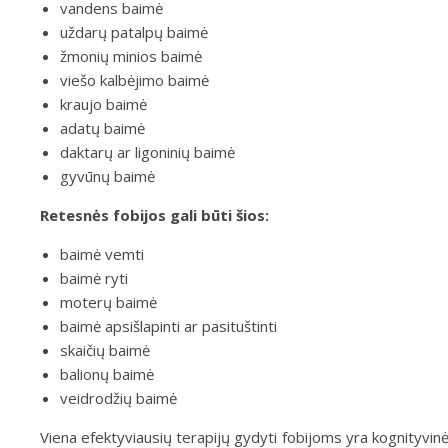
vandens baimė
uždarų patalpų baimė
žmonių minios baimė
viešo kalbėjimo baimė
kraujo baimė
adatų baimė
daktarų ar ligoninių baimė
gyvūnų baimė
Retesnės fobijos gali būti šios:
baimė vemti
baimė ryti
moterų baimė
baimė apsišlapinti ar pasituštinti
skaičių baimė
balionų baimė
veidrodžių baimė
Viena efektyviausių terapijų gydyti fobijoms yra kognityvinė 