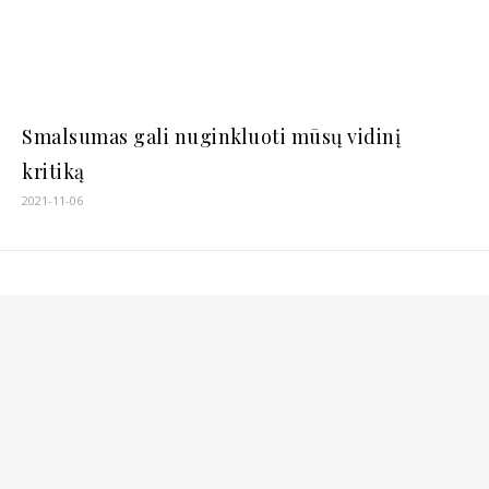
Smalsumas gali nuginkluoti mūsų vidinį
kritiką
2021-11-06