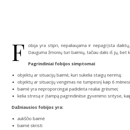
F
obija yra stipri, nepaliaujama ir nepagrįsta daikt
Dauguma žmonių turi baimių, tačiau dalis iš jų, bet ko
Pagrindiniai fobijos simptomai
:
objektų ar situacijų baimė, kuri sukelia staigų nerimą;
objektų ar situacijų vengimas ne tumpesnį kaip 6 mėnesių
baimė yra neproporcingai padidinta realiai grėsmei;
kelia stresą ir įtampą pagrindinėse gyvenimo srityse, kaip
Dažniausios fobijos yra:
aukščio baimė
baimė skristi