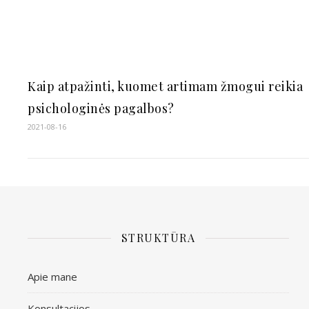
Kaip atpažinti, kuomet artimam žmogui reikia
psichologinės pagalbos?
2021-08-16
STRUKTŪRA
Apie mane
Konsultacijos