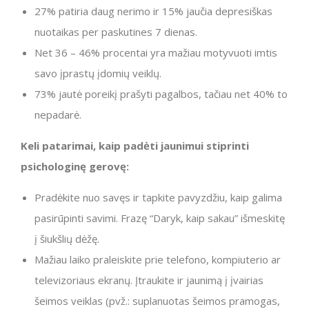
27% patiria daug nerimo ir 15% jaučia depresiškas
nuotaikas per paskutines 7 dienas.
Net 36 – 46% procentai yra mažiau motyvuoti imtis
savo įprastų įdomių veiklų.
73% jautė poreikį prašyti pagalbos, tačiau net 40% to
nepadarė.
Keli patarimai, kaip padėti jaunimui stiprinti
psichologinę gerovę:
Pradėkite nuo savęs ir tapkite pavyzdžiu, kaip galima
pasirūpinti savimi. Frazę “Daryk, kaip sakau” išmeskitę
į šiukšlių dėžę.
Mažiau laiko praleiskite prie telefono, kompiuterio ar
televizoriaus ekranų. Įtraukite ir jaunimą į įvairias
šeimos veiklas (pvž.: suplanuotas šeimos pramogas,