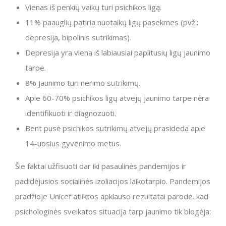
Vienas iš penkių vaikų turi psichikos ligą.
11% paauglių patiria nuotaikų ligų pasekmes (pvž.:
depresija, bipolinis sutrikimas).
Depresija yra viena iš labiausiai paplitusių ligų jaunimo
tarpe.
8% jaunimo turi nerimo sutrikimų.
Apie 60-70% psichikos ligų atvejų jaunimo tarpe nėra
identifikuoti ir diagnozuoti.
Bent pusė psichikos sutrikimų atvejų prasideda apie
14-uosius gyvenimo metus.
Šie faktai užfisuoti dar iki pasaulinės pandemijos ir
padidėjusios socialinės izoliacijos laikotarpio. Pandemijos
pradžioje Unicef atliktos apklauso rezultatai parodė, kad
psichologinės sveikatos situacija tarp jaunimo tik blogėja: