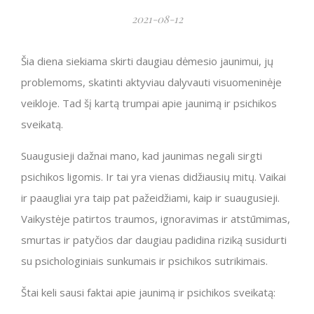
2021-08-12
Šia diena siekiama skirti daugiau dėmesio jaunimui, jų
problemoms, skatinti aktyviau dalyvauti visuomeninėje
veikloje. Tad šį kartą trumpai apie jaunimą ir psichikos
sveikatą.
Suaugusieji dažnai mano, kad jaunimas negali sirgti
psichikos ligomis. Ir tai yra vienas didžiausių mitų. Vaikai
ir paaugliai yra taip pat pažeidžiami, kaip ir suaugusieji.
Vaikystėje patirtos traumos, ignoravimas ir atstūmimas,
smurtas ir patyčios dar daugiau padidina riziką susidurti
su psichologiniais sunkumais ir psichikos sutrikimais.
Štai keli sausi faktai apie jaunimą ir psichikos sveikatą: