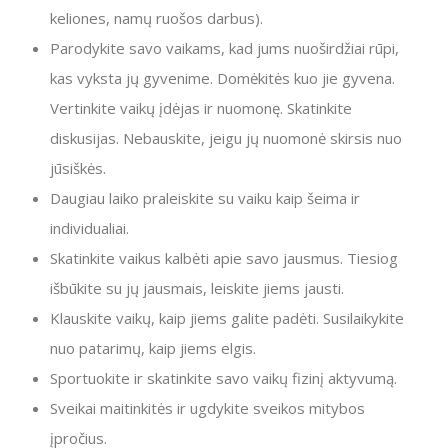
keliones, namų ruošos darbus).
Parodykite savo vaikams, kad jums nuoširdžiai rūpi,
kas vyksta jų gyvenime. Domėkitės kuo jie gyvena.
Vertinkite vaikų įdėjas ir nuomonę. Skatinkite
diskusijas. Nebauskite, jeigu jų nuomonė skirsis nuo
jūsiškės.
Daugiau laiko praleiskite su vaiku kaip šeima ir
individualiai.
Skatinkite vaikus kalbėti apie savo jausmus. Tiesiog
išbūkite su jų jausmais, leiskite jiems jausti.
Klauskite vaikų, kaip jiems galite padėti. Susilaikykite
nuo patarimų, kaip jiems elgis.
Sportuokite ir skatinkite savo vaikų fizinį aktyvumą.
Sveikai maitinkitės ir ugdykite sveikos mitybos
įpročius.