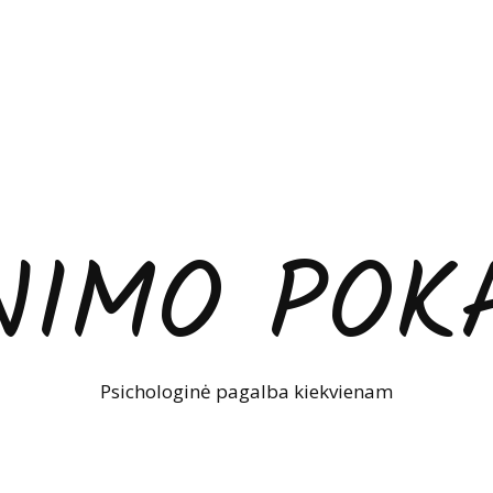
NIMO POKA
Psichologinė pagalba kiekvienam