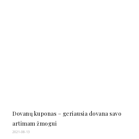
Dovanų kuponas – geriausia dovana savo
artimam žmogui
2021-08-13