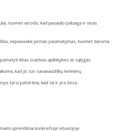
lai, tuomet atrodo, kad pasaulio pabaiga ir visas
yzdžiui, nepasisekė pirmas pasimatymas, tuomet daroma
 pamatyti kitas svarbias aplinkybes ar sąlygas.
ikoma, kad jis turi savanaudiškų ketinimų.
 tarsi patvirtina, kad tai ir yra tiesa.
iimami sprendimai konkrečioje situacijoje.