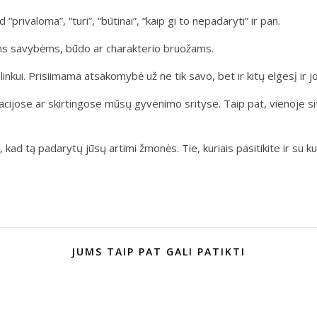
“privaloma”, “turi”, “būtinai”, “kaip gi to nepadaryti” ir pan.
ėns savybėms, būdo ar charakterio bruožams.
inkui. Prisiimama atsakomybė už ne tik savo, bet ir kitų elgesį ir j
acijose ar skirtingose mūsų gyvenimo srityse. Taip pat, vienoje situ
kad tą padarytų jūsų artimi žmonės. Tie, kuriais pasitikite ir su ku
JUMS TAIP PAT GALI PATIKTI