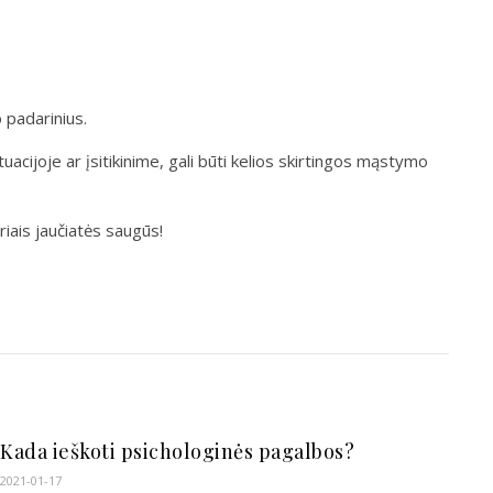
o padarinius.
acijoje ar įsitikinime, gali būti kelios skirtingos mąstymo
riais jaučiatės saugūs!
Kada ieškoti psichologinės pagalbos?
2021-01-17