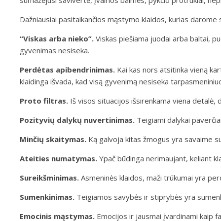
sumažėjusi savivertė, įvairios baimės, pykčio protrūkiai, nepil
Dažniausiai pasitaikančios mąstymo klaidos, kurias darome
“Viskas arba nieko”.
Viskas piešiama juodai arba baltai, p
gyvenimas nesiseka.
Perdėtas apibendrinimas.
Kai kas nors atsitinka vieną k
klaidinga išvada, kad visą gyvenimą nesiseka tarpasmeniniu
Proto filtras.
Iš visos situacijos išsirenkama viena detalė, 
Pozityvių dalykų nuvertinimas.
Teigiami dalykai paverčia
Minčių skaitymas.
Ką galvoja kitas žmogus yra savaime supr
Ateities numatymas.
Ypač būdinga nerimaujant, keliant klau
Sureikšminimas.
Asmeninės klaidos, maži trūkumai yra perdė
Sumenkinimas.
Teigiamos savybės ir stiprybės yra sumen
Emocinis mąstymas.
Emocijos ir jausmai įvardinami kaip fak