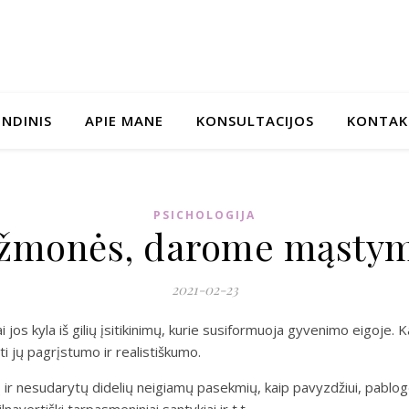
INDINIS
APIE MANE
KONSULTACIJOS
KONTAK
PSICHOLOGIJA
i žmonės, darome mąstym
2021-02-23
os kyla iš gilių įsitikinimų, kurie susiformuoja gyvenimo eigoje. Kai
 jų pagrįstumo ir realistiškumo.
 ir nesudarytų didelių neigiamų pasekmių, kaip pavyzdžiui, pablogė