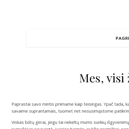
PAGR
Mes, vis
Paprastai savo mintis priimame kaip teisingas. Ypač tada, kai j
savaime suprantamais, tuomet net nesusimąstome patikrinti
Viskas būtų gerai, jeigu tai nekeltų mums sunkių išgyvenimų