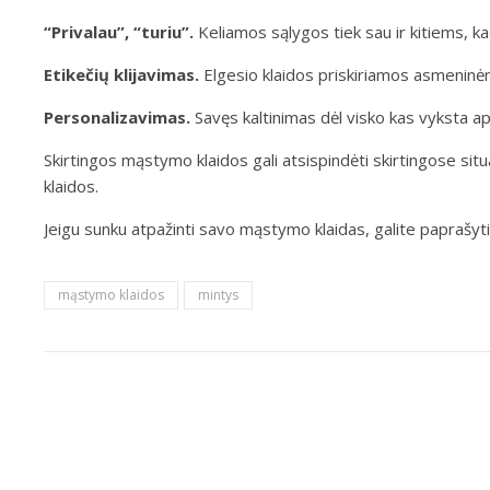
“Privalau”, “turiu”.
Keliamos sąlygos tiek sau ir kitiems, kad 
Etikečių klijavimas.
Elgesio klaidos priskiriamos asmenin
Personalizavimas.
Savęs kaltinimas dėl visko kas vyksta apl
Skirtingos mąstymo klaidos gali atsispindėti skirtingose situ
klaidos.
Jeigu sunku atpažinti savo mąstymo klaidas, galite paprašyti, 
mąstymo klaidos
mintys