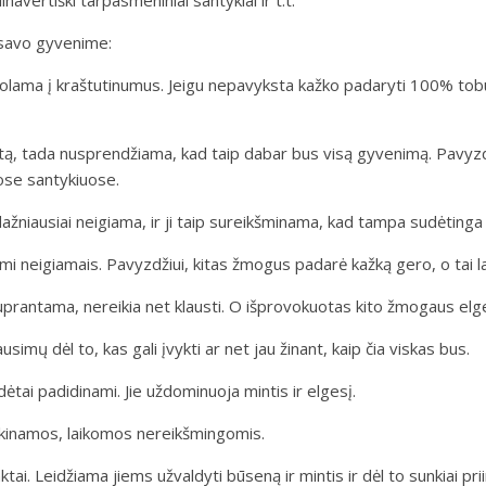
navertiški tarpasmeniniai santykiai ir t.t.
 savo gyvenime:
uolama į kraštutinumus. Jeigu nepavyksta kažko padaryti 100% tobu
artą, tada nusprendžiama, kad taip dabar bus visą gyvenimą. Pav
ose santykiuose.
dažniausiai neigiama, ir ji taip sureikšminama, kad tampa sudėtinga
mi neigiamais. Pavyzdžiui, kitas žmogus padarė kažką gero, o tai la
antama, nereikia net klausti. O išprovokuotas kito žmogaus elgesys
simų dėl to, kas gali įvykti ar net jau žinant, kaip čia viskas bus.
tai padidinami. Jie uždominuoja mintis ir elgesį.
kinamos, laikomos nereikšmingomis.
tai. Leidžiama jiems užvaldyti būseną ir mintis ir dėl to sunkiai pr